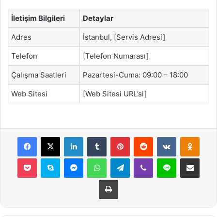
İletişim Bilgileri
Detaylar
Adres
İstanbul, [Servis Adresi]
Telefon
[Telefon Numarası]
Çalışma Saatleri
Pazartesi-Cuma: 09:00 – 18:00
Web Sitesi
[Web Sitesi URL’si]
Facebook
X
LinkedIn
Tumblr
Pinterest
Reddit
VKontakte
Odnok
Pocket
Skype
Messenger
WhatsApp
Telegram
Viber
Line
E-Posta ile payla
Yazdır