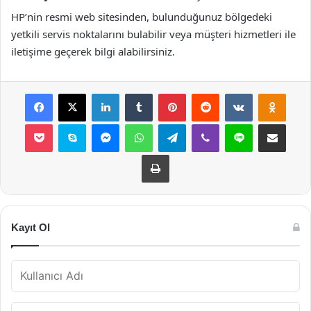
HP’nin resmi web sitesinden, bulunduğunuz bölgedeki
yetkili servis noktalarını bulabilir veya müşteri hizmetleri ile
iletişime geçerek bilgi alabilirsiniz.
Facebook
X
LinkedIn
Tumblr
Pinterest
Reddit
VKontakte
Odnok
Pocket
Skype
Messenger
WhatsApp
Telegram
Viber
Line
E-Posta ile payla
Yazdır
Kayıt Ol