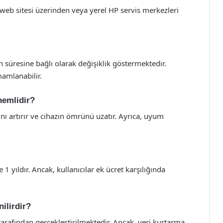
 web sitesi üzerinden veya yerel HP servis merkezleri
n süresine bağlı olarak değişiklik göstermektedir.
mamlanabilir.
nemlidir?
nı artırır ve cihazın ömrünü uzatır. Ayrıca, uyum
 1 yıldır. Ancak, kullanıcılar ek ücret karşılığında
ilirdir?
arafından gerçekleştirilmektedir. Ancak, veri kurtarma