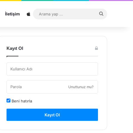
Sitemap
Arama
İletişim
yap
...
Kayıt Ol
Unuttunuz mu?
Beni hatırla
Kayıt Ol