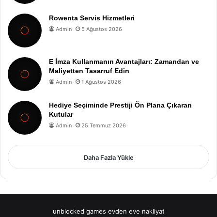
Rowenta Servis Hizmetleri
Admin
5 Ağustos 2026
E İmza Kullanmanın Avantajları: Zamandan ve
Maliyetten Tasarruf Edin
Admin
1 Ağustos 2026
Hediye Seçiminde Prestiji Ön Plana Çıkaran
Kutular
Admin
25 Temmuz 2026
Daha Fazla Yükle
unblocked games
evden eve nakliyat