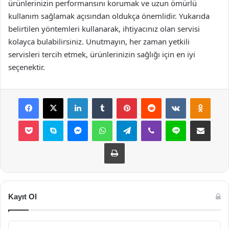
ürünlerinizin performansını korumak ve uzun ömürlü
kullanım sağlamak açısından oldukça önemlidir. Yukarıda
belirtilen yöntemleri kullanarak, ihtiyacınız olan servisi
kolayca bulabilirsiniz. Unutmayın, her zaman yetkili
servisleri tercih etmek, ürünlerinizin sağlığı için en iyi
seçenektir.
Facebook
X
LinkedIn
Tumblr
Pinterest
Reddit
VKontakte
Odnok
Pocket
Skype
Messenger
WhatsApp
Telegram
Viber
Line
E-Posta ile payla
Yazdır
Kayıt Ol