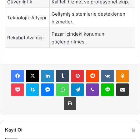
Güvenilirlik
Kaliteli hizmet ve profesyonel ekip.
Gelişmiş sistemlerle desteklenen
Teknolojik Altyapı
hizmetler.
Pazar içindeki konumun
Rekabet Avantajı
güçlendirilmesi.
Facebook
X
LinkedIn
Tumblr
Pinterest
Reddit
VKontakte
Odnok
Pocket
Skype
Messenger
WhatsApp
Telegram
Viber
Line
E-Posta ile payla
Yazdır
Kayıt Ol