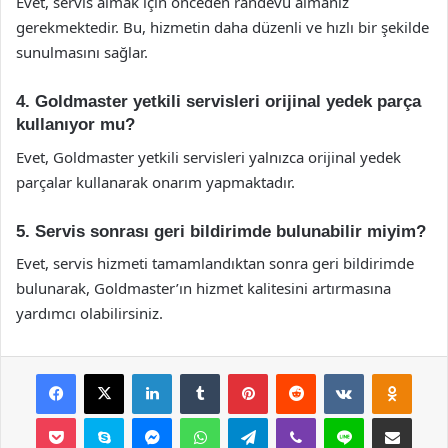
Evet, servis almak için önceden randevu almanız
gerekmektedir. Bu, hizmetin daha düzenli ve hızlı bir şekilde
sunulmasını sağlar.
4. Goldmaster yetkili servisleri orijinal yedek parça
kullanıyor mu?
Evet, Goldmaster yetkili servisleri yalnızca orijinal yedek
parçalar kullanarak onarım yapmaktadır.
5. Servis sonrası geri bildirimde bulunabilir miyim?
Evet, servis hizmeti tamamlandıktan sonra geri bildirimde
bulunarak, Goldmaster’ın hizmet kalitesini artırmasına
yardımcı olabilirsiniz.
Facebook
X
LinkedIn
Tumblr
Pinterest
Reddit
VKontakte
Odnok
Pocket
Skype
Messenger
WhatsApp
Telegram
Viber
Line
E-Posta ile payla