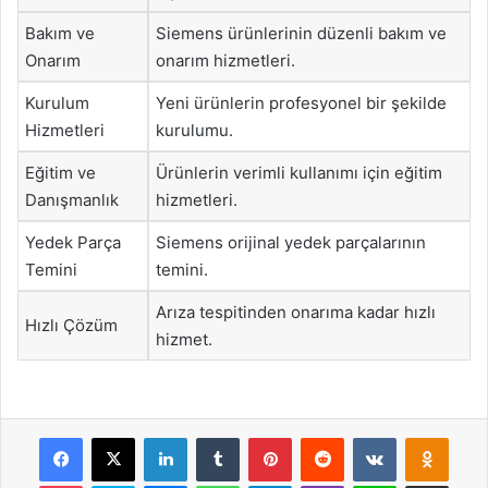
Bakım ve
Siemens ürünlerinin düzenli bakım ve
Onarım
onarım hizmetleri.
Kurulum
Yeni ürünlerin profesyonel bir şekilde
Hizmetleri
kurulumu.
Eğitim ve
Ürünlerin verimli kullanımı için eğitim
Danışmanlık
hizmetleri.
Yedek Parça
Siemens orijinal yedek parçalarının
Temini
temini.
Arıza tespitinden onarıma kadar hızlı
Hızlı Çözüm
hizmet.
Facebook
X
LinkedIn
Tumblr
Pinterest
Reddit
VKontakte
Odnok
Pocket
Skype
Messenger
WhatsApp
Telegram
Viber
Line
E-Posta ile payla