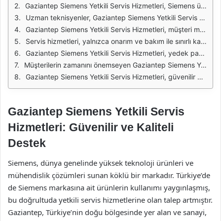
Gaziantep Siemens Yetkili Servis Hizmetleri, Siemens ürünlerinin bakım ve onarımlarında uzmanlaşmış bir hizmet sağlayıcısıdır. Müşterilerine sunduğu kaliteli hizmet anlayışı, sektöründe öne çıkmasına olanak tanımaktadır. Yetkili servis olarak, Siemens'in en son teknolojileri ve ürün bilgileriyle donatılmış teknisyenleri ile çalışmaktadır. Bu, kullanıcıların ürünlerinden en iyi şekilde yararlanmalarını sağlarken, olası arızaların da hızlı bir şekilde giderilmesine yardımcı olur.
Uzman teknisyenler, Gaziantep Siemens Yetkili Servis Hizmetleri'nin en büyük gücüdür. Her biri, Siemens ürünleri konusunda derin bir bilgi ve deneyime sahiptir. Bu uzmanlık, sadece arıza tespiti ve onarım süreçlerinde değil, aynı zamanda ürünlerin doğru kullanımı ve bakımında da önemli bir rol oynamaktadır. Müşterilere sunulan eğitimler ve bilgilendirme hizmetleri, ürünlerin daha verimli kullanılmasını sağlamakta ve ömrünü uzatmaktadır.
Gaziantep Siemens Yetkili Servis Hizmetleri, müşteri memnuniyetini ön planda tutmaktadır. Müşteri geri dönüşleri ve ihtiyaçları doğrultusunda sürekli olarak hizmet kalitesini artırmaya yönelik çalışmalara imza atmaktadır. Hizmet sonrası destek ve danışmanlık hizmetleri, müşterilerin her zaman yanında olduklarını hissettirmekte ve güven oluşturmaktadır.
Servis hizmetleri, yalnızca onarım ve bakım ile sınırlı kalmamaktadır. Gaziantep'teki yetkili servis, yeni ürünlerin kurulumu, eski ürünlerin modernize edilmesi gibi kapsamlı hizmetler de sunmaktadır. Bu, hem bireysel kullanıcılar hem de ticari işletmeler için büyük bir avantaj sağlamaktadır. Müşteriler, tek bir noktadan birçok farklı hizmete erişim sağlayabilmektedir.
Gaziantep Siemens Yetkili Servis Hizmetleri, yedek parça temininde de müşterilerine yardımcı olmaktadır. Siemens'in orijinal yedek parçaları ile yapılan onarımlar, ürünlerin performansını artırmakta ve daha uzun ömürlü olmasını sağlamaktadır. Ayrıca, servis hizmetleri sırasında kullanılan tüm malzemelerin kalite standartlarına uygun olması, işin güvenilirliğini artırmaktadır.
Müşterilerin zamanını önemseyen Gaziantep Siemens Yetkili Servis Hizmetleri, hızlı ve etkili çözümler sunmayı amaçlamaktadır. Arıza tespitinden onarıma kadar olan süreç, mümkün olan en kısa sürede tamamlanmakta ve müşterilere detaylı bilgi verilmektedir. Bu sayede, kullanıcılar ne zaman ne bekleyeceklerini bilerek, süreçten daha az stresle geçmektedir.
Gaziantep Siemens Yetkili Servis Hizmetleri, güvenilir ve profesyonel bir hizmet sunarak, Siemens ürünlerinin en iyi şekilde kullanılmasına olanak tanımaktadır. Müşteri odaklı yaklaşımı, uzman teknisyenleri ve geniş hizmet yelpazesi ile sektördeki yerini sağlamlaştırmaktadır. Kaliteli hizmet anlayışıyla, hem bireysel hem de kurumsal müşterilere hitap eden bu servis, Gaziantep bölgesinde önemli bir ihtiyaçtır.
Gaziantep Siemens Yetkili Servis
Hizmetleri: Güvenilir ve Kaliteli
Destek
Siemens, dünya genelinde yüksek teknoloji ürünleri ve
mühendislik çözümleri sunan köklü bir markadır. Türkiye’de
de Siemens markasına ait ürünlerin kullanımı yaygınlaşmış,
bu doğrultuda yetkili servis hizmetlerine olan talep artmıştır.
Gaziantep, Türkiye’nin doğu bölgesinde yer alan ve sanayi,