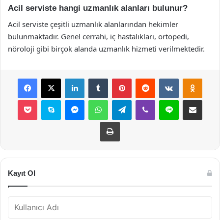
Acil serviste hangi uzmanlık alanları bulunur?
Acil serviste çeşitli uzmanlık alanlarından hekimler
bulunmaktadır. Genel cerrahi, iç hastalıkları, ortopedi,
nöroloji gibi birçok alanda uzmanlık hizmeti verilmektedir.
Facebook
X
LinkedIn
Tumblr
Pinterest
Reddit
VKontakte
Odnok
Pocket
Skype
Messenger
WhatsApp
Telegram
Viber
Line
E-Posta ile payla
Yazdır
Kayıt Ol