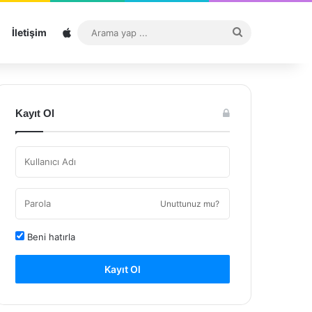
Sitemap
Arama
İletişim
yap
...
Kayıt Ol
Unuttunuz mu?
Beni hatırla
Kayıt Ol