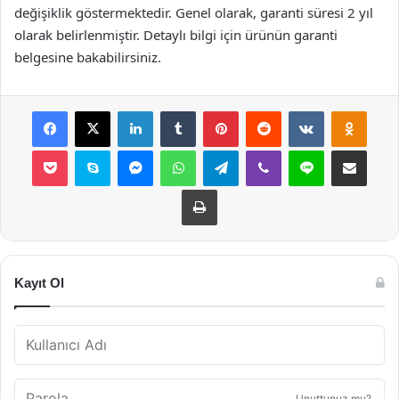
değişiklik göstermektedir. Genel olarak, garanti süresi 2 yıl
olarak belirlenmiştir. Detaylı bilgi için ürünün garanti
belgesine bakabilirsiniz.
Facebook
X
LinkedIn
Tumblr
Pinterest
Reddit
VKontakte
Odnok
Pocket
Skype
Messenger
WhatsApp
Telegram
Viber
Line
E-Posta ile payla
Yazdır
Kayıt Ol
Unuttunuz mu?