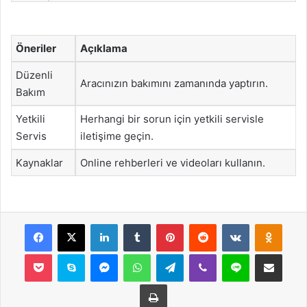
Öneriler
Açıklama
Düzenli
Aracınızın bakımını zamanında yaptırın.
Bakım
Yetkili
Herhangi bir sorun için yetkili servisle
Servis
iletişime geçin.
Kaynaklar
Online rehberleri ve videoları kullanın.
Facebook
X
LinkedIn
Tumblr
Pinterest
Reddit
VKontakte
Odnok
Pocket
Skype
Messenger
WhatsApp
Telegram
Viber
Line
E-Posta ile payla
Yazdır