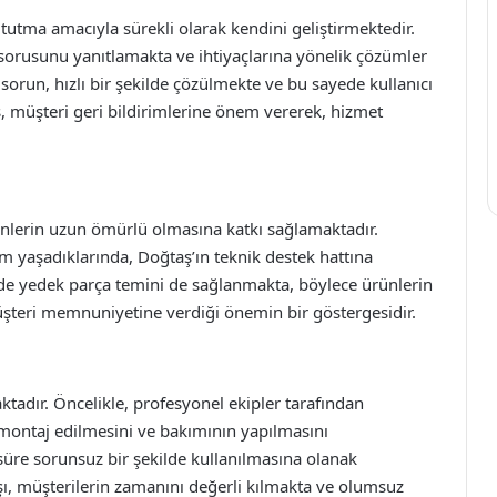
utma amacıyla sürekli olarak kendini geliştirmektedir.
lü sorusunu yanıtlamakta ve ihtiyaçlarına yönelik çözümler
sorun, hızlı bir şekilde çözülmekte ve bu sayede kullanıcı
 müşteri geri bildirimlerine önem vererek, hizmet
ünlerin uzun ömürlü olmasına katkı sağlamaktadır.
lem yaşadıklarında, Doğtaş’ın teknik destek hattına
inde yedek parça temini de sağlanmakta, böylece ürünlerin
üşteri memnuniyetine verdiği önemin bir göstergesidir.
tadır. Öncelikle, profesyonel ekipler tarafından
 montaj edilmesini ve bakımının yapılmasını
üre sorunsuz bir şekilde kullanılmasına olanak
yışı, müşterilerin zamanını değerli kılmakta ve olumsuz