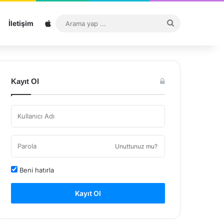
Sitemap
Arama
İletişim
yap
...
Kayıt Ol
Unuttunuz mu?
Beni hatırla
Kayıt Ol