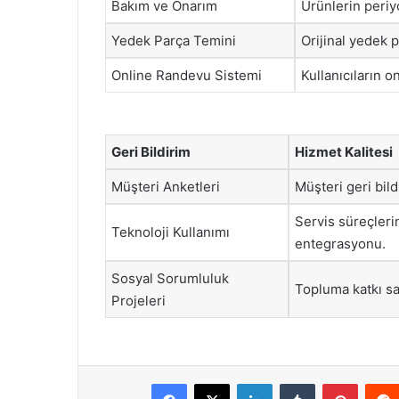
Bakım ve Onarım
Ürünlerin periy
Yedek Parça Temini
Orijinal yedek 
Online Randevu Sistemi
Kullanıcıların o
Geri Bildirim
Hizmet Kalitesi
Müşteri Anketleri
Müşteri geri bil
Servis süreçleri
Teknoloji Kullanımı
entegrasyonu.
Sosyal Sorumluluk
Topluma katkı sa
Projeleri
Facebook
X
LinkedIn
Tumblr
Pintere