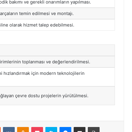
odik bakımı ve gerekli onarımların yapılması.
parçaların temin edilmesi ve montajı.
nline olarak hizmet talep edebilmesi.
dirimlerinin toplanması ve değerlendirilmesi.
ni hızlandırmak için modern teknolojilerin
ğlayan çevre dostu projelerin yürütülmesi.
st
Reddit
VKontakte
Odnoklassniki
Pocket
Skype
Messenger
E-Posta ile paylaş
Yazdır