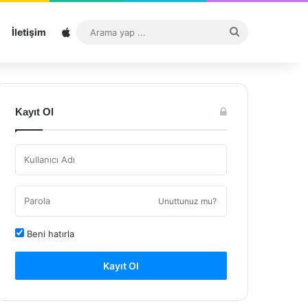
Sitemap
Arama
İletişim
yap
...
Kayıt Ol
Unuttunuz mu?
Beni hatırla
Kayıt Ol