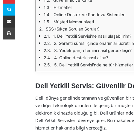
Güvenilirlik ve Kalite
Skype
Hizmetler
Online Destek ve Randevu Sistemleri
E-Posta ile paylaş
Müşteri Memnuniyeti
Yazdır
SSS (Sıkça Sorulan Sorular)
1. Dell Yetkili Servisi'ne nasıl ulaşabilirim?
2. Garanti süresi içinde onarımlar ücretli 
3. Yedek parça temini nasıl gerçekleşir?
4. Online destek nasıl alınır?
5. Dell Yetkili Servisi'nde ne tür hizmetl
Dell Yetkili Servis: Güvenilir 
Dell, dünya genelinde tanınan ve güvenilen bir t
ve diğer teknolojik ürünleri ile geniş bir müşter
elektronik cihazda olduğu gibi, Dell ürünlerind
Dell Yetkili Servisleri devreye girer. Bu makalede
hizmetler hakkında bilgi vereceğiz.