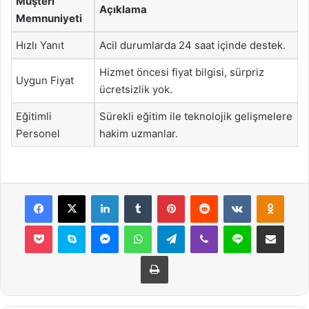
Müşteri
Açıklama
Memnuniyeti
Hızlı Yanıt
Acil durumlarda 24 saat içinde destek.
Hizmet öncesi fiyat bilgisi, sürpriz
Uygun Fiyat
ücretsizlik yok.
Eğitimli
Sürekli eğitim ile teknolojik gelişmelere
Personel
hakim uzmanlar.
Facebook
X
LinkedIn
Tumblr
Pinterest
Reddit
VKontakte
Odnok
Pocket
Skype
Messenger
WhatsApp
Telegram
Viber
Line
E-Posta ile payla
Yazdır