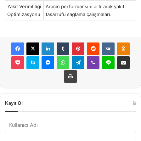
Yakıt Verimliliği
Aracın performansını artırarak yakıt
Optimizasyonu
tasarrufu sağlama çalışmaları.
Facebook
X
LinkedIn
Tumblr
Pinterest
Reddit
VKontakte
Odnok
Pocket
Skype
Messenger
WhatsApp
Telegram
Viber
Line
E-Posta ile payla
Yazdır
Kayıt Ol