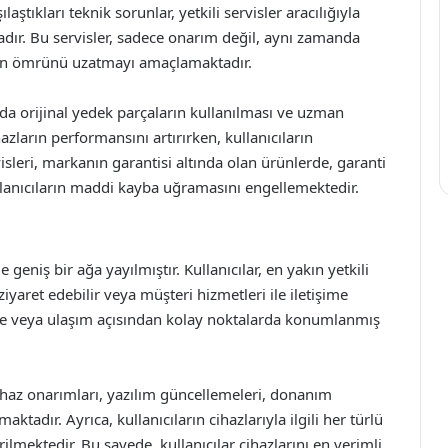
laştıkları teknik sorunlar, yetkili servisler aracılığıyla
dır. Bu servisler, sadece onarım değil, aynı zamanda
ürün ömrünü uzatmayı amaçlamaktadır.
rında orijinal yedek parçaların kullanılması ve uzman
azların performansını artırırken, kullanıcıların
isleri, markanın garantisi altında olan ürünlerde, garanti
lanıcıların maddi kayba uğramasını engellemektedir.
 geniş bir ağa yayılmıştır. Kullanıcılar, en yakın yetkili
iyaret edebilir veya müşteri hizmetleri ile iletişime
rinde veya ulaşım açısından kolay noktalarda konumlanmış
cihaz onarımları, yazılım güncellemeleri, donanım
ktadır. Ayrıca, kullanıcıların cihazlarıyla ilgili her türlü
ilmektedir. Bu sayede, kullanıcılar cihazlarını en verimli