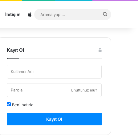
Sitemap
Arama
İletişim
yap
...
Kayıt Ol
Unuttunuz mu?
Beni hatırla
Kayıt Ol