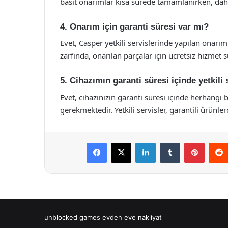
basit onarımlar kısa sürede tamamlanırken, daha
4. Onarım için garanti süresi var mı?
Evet, Casper yetkili servislerinde yapılan onarıml
zarfında, onarılan parçalar için ücretsiz hizmet 
5. Cihazımın garanti süresi içinde yetkil
Evet, cihazınızın garanti süresi içinde herhangi 
gerekmektedir. Yetkili servisler, garantili ürünl
Facebook
X
LinkedIn
Tumblr
Pintere
unblocked games
evden eve nakliyat