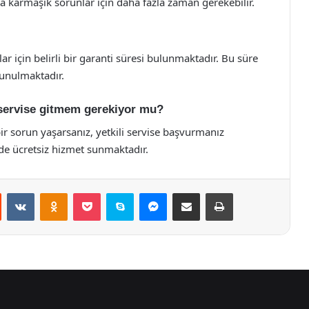
 karmaşık sorunlar için daha fazla zaman gerekebilir.
ar için belirli bir garanti süresi bulunmaktadır. Bu süre
sunulmaktadır.
i servise gitmem gerekiyor mu?
bir sorun yaşarsanız, yetkili servise başvurmanız
erde ücretsiz hizmet sunmaktadır.
st
Reddit
VKontakte
Odnoklassniki
Pocket
Skype
Messenger
E-Posta ile paylaş
Yazdır