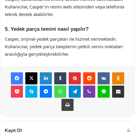
Kullanıcılar, Casper’ın resmi web sitesinden veya telefonla
teknik destek alabilirler.
5. Yedek parça temini nasıl yapılır?
Casper, orijinal yedek parçaları ile hizmet vermektedir.
Kullanıcılar, yedek parça taleplerini yetkili servis noktaları
aracılığıyla gerçekleştirebilirler.
Facebook
X
LinkedIn
Tumblr
Pinterest
Reddit
VKontakte
Odnok
Pocket
Skype
Messenger
WhatsApp
Telegram
Viber
Line
E-Posta ile payla
Yazdır
Kayıt Ol