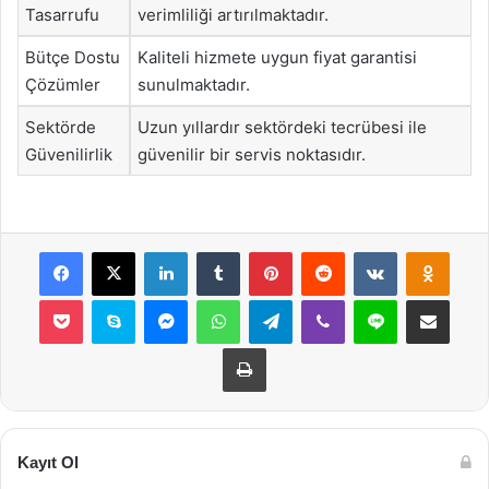
Tasarrufu
verimliliği artırılmaktadır.
Bütçe Dostu
Kaliteli hizmete uygun fiyat garantisi
Çözümler
sunulmaktadır.
Sektörde
Uzun yıllardır sektördeki tecrübesi ile
Güvenilirlik
güvenilir bir servis noktasıdır.
Facebook
X
LinkedIn
Tumblr
Pinterest
Reddit
VKontakte
Odnok
Pocket
Skype
Messenger
WhatsApp
Telegram
Viber
Line
E-Posta ile payla
Yazdır
Kayıt Ol