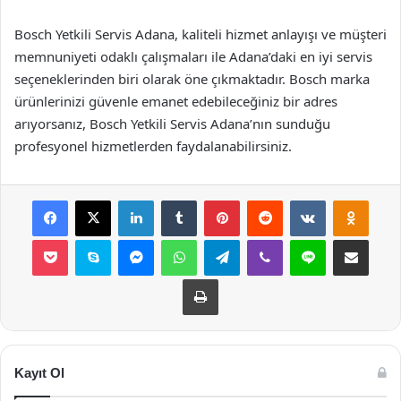
Bosch Yetkili Servis Adana, kaliteli hizmet anlayışı ve müşteri
memnuniyeti odaklı çalışmaları ile Adana’daki en iyi servis
seçeneklerinden biri olarak öne çıkmaktadır. Bosch marka
ürünlerinizi güvenle emanet edebileceğiniz bir adres
arıyorsanız, Bosch Yetkili Servis Adana’nın sunduğu
profesyonel hizmetlerden faydalanabilirsiniz.
Facebook
X
LinkedIn
Tumblr
Pinterest
Reddit
VKontakte
Odnok
Pocket
Skype
Messenger
WhatsApp
Telegram
Viber
Line
E-Posta ile payla
Yazdır
Kayıt Ol