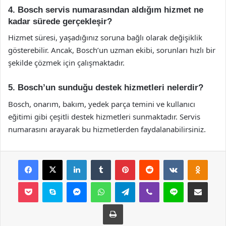
4. Bosch servis numarasından aldığım hizmet ne
kadar sürede gerçekleşir?
Hizmet süresi, yaşadığınız soruna bağlı olarak değişiklik
gösterebilir. Ancak, Bosch’un uzman ekibi, sorunları hızlı bir
şekilde çözmek için çalışmaktadır.
5. Bosch’un sunduğu destek hizmetleri nelerdir?
Bosch, onarım, bakım, yedek parça temini ve kullanıcı
eğitimi gibi çeşitli destek hizmetleri sunmaktadır. Servis
numarasını arayarak bu hizmetlerden faydalanabilirsiniz.
Facebook
X
LinkedIn
Tumblr
Pinterest
Reddit
VKontakte
Odnok
Pocket
Skype
Messenger
WhatsApp
Telegram
Viber
Line
E-Posta ile payla
Yazdır