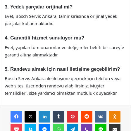
3. Yedek parçalar orijinal mi?
Evet, Bosch Servis Ankara, tamir sırasında orijinal yedek
parçalar kullanmaktadır.
4. Garantili hizmet sunuluyor mu?
Evet, yapılan tüm onarımlar ve değişimler belirli bir süreyle
garanti altına alınmaktadır.
5. Randevu almak için nasıl iletişime geçebilirim?
Bosch Servis Ankara ile iletişime geçmek için telefon veya
web sitesi üzerinden randevu alabilirsiniz. Müşteri
temsilcileri, size yardımcı olmaktan mutluluk duyacaktır.
Facebook
X
LinkedIn
Tumblr
Pinterest
Reddit
VKontakte
Odnok
Pocket
Skype
Messenger
WhatsApp
Telegram
Viber
Line
E-Posta ile payla