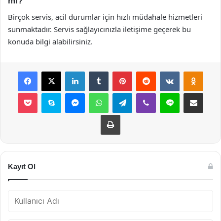
mı?
Birçok servis, acil durumlar için hızlı müdahale hizmetleri
sunmaktadır. Servis sağlayıcınızla iletişime geçerek bu
konuda bilgi alabilirsiniz.
Facebook
X
LinkedIn
Tumblr
Pinterest
Reddit
VKontakte
Odnok
Pocket
Skype
Messenger
WhatsApp
Telegram
Viber
Line
E-Posta ile payla
Yazdır
Kayıt Ol