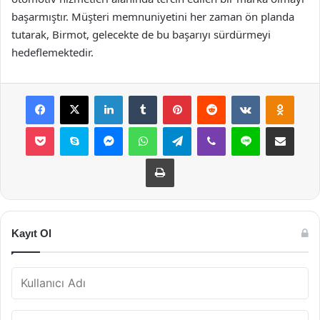
başarmıştır. Müşteri memnuniyetini her zaman ön planda
tutarak, Birmot, gelecekte de bu başarıyı sürdürmeyi
hedeflemektedir.
Facebook
X
LinkedIn
Tumblr
Pinterest
Reddit
VKontakte
Odnok
Pocket
Skype
Messenger
WhatsApp
Telegram
Viber
Line
E-Posta ile payla
Yazdır
Kayıt Ol