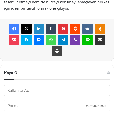
tasarruf etmeyi hem de bütçeyi korumayı amaçlayan herkes
için ideal bir tercih olarak öne çıkıyor.
Facebook
X
LinkedIn
Tumblr
Pinterest
Reddit
VKontakte
Odnok
Pocket
Skype
Messenger
WhatsApp
Telegram
Viber
Line
E-Posta ile payla
Yazdır
Kayıt Ol
Unuttunuz mu?