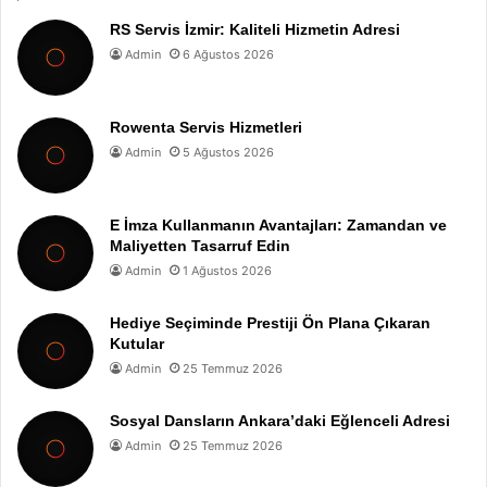
RS Servis İzmir: Kaliteli Hizmetin Adresi
Admin
6 Ağustos 2026
Rowenta Servis Hizmetleri
Admin
5 Ağustos 2026
E İmza Kullanmanın Avantajları: Zamandan ve
Maliyetten Tasarruf Edin
Admin
1 Ağustos 2026
Hediye Seçiminde Prestiji Ön Plana Çıkaran
Kutular
Admin
25 Temmuz 2026
Sosyal Dansların Ankara’daki Eğlenceli Adresi
Admin
25 Temmuz 2026