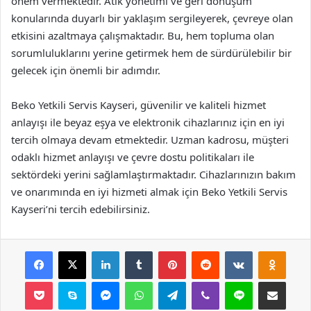
önem vermektedir. Atık yönetimi ve geri dönüşüm
konularında duyarlı bir yaklaşım sergileyerek, çevreye olan
etkisini azaltmaya çalışmaktadır. Bu, hem topluma olan
sorumluluklarını yerine getirmek hem de sürdürülebilir bir
gelecek için önemli bir adımdır.
Beko Yetkili Servis Kayseri, güvenilir ve kaliteli hizmet
anlayışı ile beyaz eşya ve elektronik cihazlarınız için en iyi
tercih olmaya devam etmektedir. Uzman kadrosu, müşteri
odaklı hizmet anlayışı ve çevre dostu politikaları ile
sektördeki yerini sağlamlaştırmaktadır. Cihazlarınızın bakım
ve onarımında en iyi hizmeti almak için Beko Yetkili Servis
Kayseri’ni tercih edebilirsiniz.
Facebook
X
LinkedIn
Tumblr
Pinterest
Reddit
VKontakte
Odnok
Pocket
Skype
Messenger
WhatsApp
Telegram
Viber
Line
E-Posta ile payla