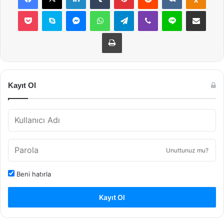
Pocket
Skype
Messenger
WhatsApp
Telegram
Viber
Line
E-Posta ile payla
Yazdır
Kayıt Ol
Unuttunuz mu?
Beni hatırla
Kayıt Ol