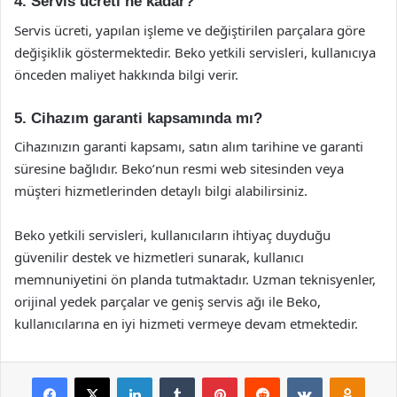
4. Servis ücreti ne kadar?
Servis ücreti, yapılan işleme ve değiştirilen parçalara göre
değişiklik göstermektedir. Beko yetkili servisleri, kullanıcıya
önceden maliyet hakkında bilgi verir.
5. Cihazım garanti kapsamında mı?
Cihazınızın garanti kapsamı, satın alım tarihine ve garanti
süresine bağlıdır. Beko’nun resmi web sitesinden veya
müşteri hizmetlerinden detaylı bilgi alabilirsiniz.
Beko yetkili servisleri, kullanıcıların ihtiyaç duyduğu
güvenilir destek ve hizmetleri sunarak, kullanıcı
memnuniyetini ön planda tutmaktadır. Uzman teknisyenler,
orijinal yedek parçalar ve geniş servis ağı ile Beko,
kullanıcılarına en iyi hizmeti vermeye devam etmektedir.
Facebook
X
LinkedIn
Tumblr
Pinterest
Reddit
VKontakte
Odnok