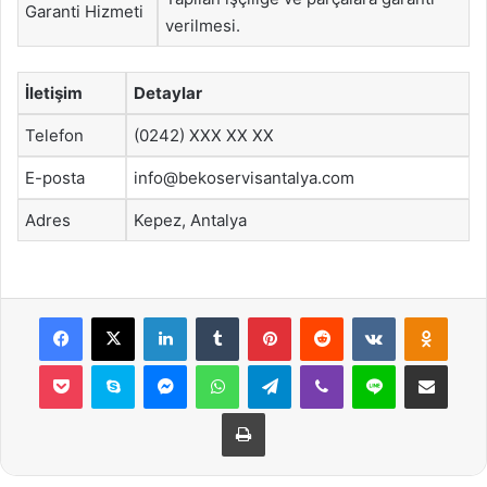
Garanti Hizmeti
verilmesi.
İletişim
Detaylar
Telefon
(0242) XXX XX XX
E-posta
info@bekoservisantalya.com
Adres
Kepez, Antalya
Facebook
X
LinkedIn
Tumblr
Pinterest
Reddit
VKontakte
Odnok
Pocket
Skype
Messenger
WhatsApp
Telegram
Viber
Line
E-Posta ile payla
Yazdır