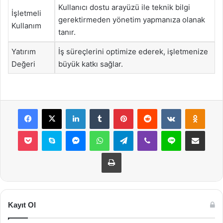
Kullanıcı dostu arayüzü ile teknik bilgi
İşletmeli
gerektirmeden yönetim yapmanıza olanak
Kullanım
tanır.
Yatırım
İş süreçlerini optimize ederek, işletmenize
Değeri
büyük katkı sağlar.
Facebook
X
LinkedIn
Tumblr
Pinterest
Reddit
VKontakte
Odnok
Pocket
Skype
Messenger
WhatsApp
Telegram
Viber
Line
E-Posta ile payla
Yazdır
Kayıt Ol