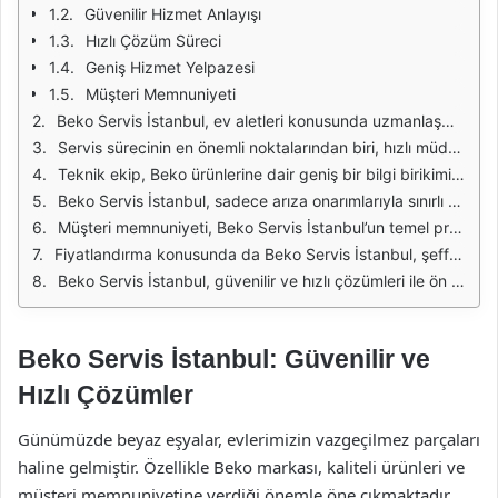
Güvenilir Hizmet Anlayışı
Hızlı Çözüm Süreci
Geniş Hizmet Yelpazesi
Müşteri Memnuniyeti
Beko Servis İstanbul, ev aletleri konusunda uzmanlaşmış bir servistir. Müşteri memnuniyetini her zaman ön planda tutarak, sorunlara hızlı ve etkili çözümler sunmaktadır. Beko markası, kalite ve güvenilirlik açısından tanınmış bir isimdir ve bu nedenle, Beko ürünleri için alınacak olan servis hizmetinin de aynı standartlarda olması beklenir. İşte bu noktada Beko Servis İstanbul, profesyonel ekibi ile devreye girmekte ve kullanıcıların ihtiyaçlarına en iyi şekilde cevap vermektedir.
Servis sürecinin en önemli noktalarından biri, hızlı müdahale yeteneğidir. Beko Servis İstanbul, çağrı merkezine gelen talepleri en kısa sürede değerlendirerek, müşteri ile iletişime geçmektedir. Problemin aciliyetine göre, belirlenen süre içerisinde teknisyenler adrese yönlendirilmekte ve gerekli onarım işlemlerine başlanmaktadır. Bu hızlı yanıt süresi, kullanıcıların zamanını değerli kılmakta ve memnuniyeti artırmaktadır.
Teknik ekip, Beko ürünlerine dair geniş bir bilgi birikimine sahiptir. Her bir teknisyen, hem Beko markası hem de genel beyaz eşya tamiri konusunda eğitimli ve deneyimlidir. Bu sayede, ürünlerin arızaları hızlı bir şekilde tespit edilmekte ve onarımlar uygun tekniklerle gerçekleştirilmektedir. Müşteriler, uzman ekip tarafından yapılan onarımların kalitesine güvenebilirler.
Beko Servis İstanbul, sadece arıza onarımlarıyla sınırlı kalmayıp, düzenli bakım hizmetleri de sunmaktadır. Kullanıcıların cihazlarının ömrünü uzatmak ve performansını artırmak adına periyodik bakımlar oldukça önemlidir. Bu bakımlar, cihazların verimliliğini artırır ve olası arızaların önceden tespit edilmesine yardımcı olur. Beko Servis İstanbul, bu hizmetleri de profesyonel bir şekilde sunarak, kullanıcılarının memnuniyetini sağlamaktadır.
Müşteri memnuniyeti, Beko Servis İstanbul’un temel prensiplerinden biridir. Kullanıcıların geri dönüşleri, servis kalitesini artırmak adına dikkate alınmaktadır. Her hizmet sonrası yapılan anketler ve değerlendirmeler, kendini geliştirmek için bir fırsat olarak görülmektedir. Bu sayede, hem mevcut hizmet kalitesi korunmakta hem de yeni hizmetler geliştirilmekte, müşteri talepleri daha iyi karşılanmaktadır.
Fiyatlandırma konusunda da Beko Servis İstanbul, şeffaf bir politika izlemektedir. Müşterilere sunulan hizmetlerin fiyatları, öncesinde detaylı bir şekilde aktarılmakta ve hiçbir sürpriz ile karşılaşılmamaktadır. Bu sayede, kullanıcılar kendilerini güvende hisseder ve hizmet alımlarında daha bilinçli kararlar verebilirler.
Beko Servis İstanbul, güvenilir ve hızlı çözümleri ile ön plana çıkmaktadır. Müşterilerine sunduğu kaliteli hizmet, deneyimli teknik ekip, hızlı müdahale ve şeffaf fiyatlandırma politikası ile sektördeki yerini sağlamlaştırmaktadır. Beko ürünleri için arıza veya bakım ihtiyaçlarınızda, Beko Servis İstanbul’u tercih ederek, güvenilir bir hizmet almanın avantajlarını yaşayabilirsiniz.
Beko Servis İstanbul: Güvenilir ve
Hızlı Çözümler
Günümüzde beyaz eşyalar, evlerimizin vazgeçilmez parçaları
haline gelmiştir. Özellikle Beko markası, kaliteli ürünleri ve
müşteri memnuniyetine verdiği önemle öne çıkmaktadır.