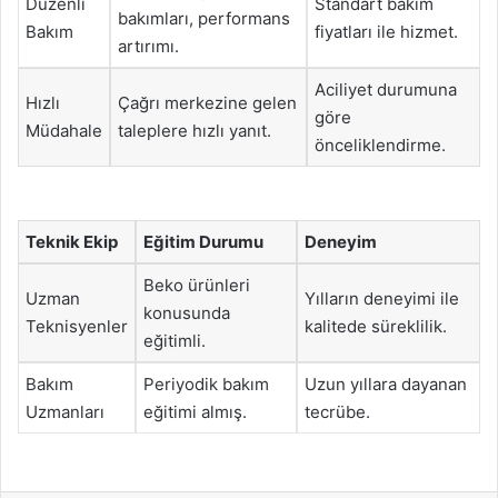
Düzenli
Standart bakım
bakımları, performans
Bakım
fiyatları ile hizmet.
artırımı.
Aciliyet durumuna
Hızlı
Çağrı merkezine gelen
göre
Müdahale
taleplere hızlı yanıt.
önceliklendirme.
Teknik Ekip
Eğitim Durumu
Deneyim
Beko ürünleri
Uzman
Yılların deneyimi ile
konusunda
Teknisyenler
kalitede süreklilik.
eğitimli.
Bakım
Periyodik bakım
Uzun yıllara dayanan
Uzmanları
eğitimi almış.
tecrübe.