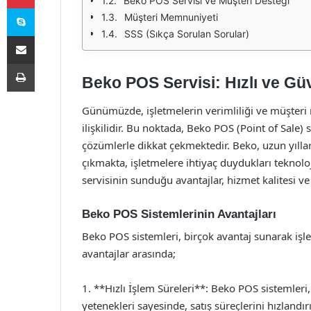
Beko POS Servisi ve Müşteri Desteği
Skype
Müşteri Memnuniyeti
SSS (Sıkça Sorulan Sorular)
E-Posta ile paylaş
Yazdır
Beko POS Servisi: Hızlı ve Gü
Günümüzde, işletmelerin verimliliği ve müşteri
ilişkilidir. Bu noktada, Beko POS (Point of Sale) 
çözümlerle dikkat çekmektedir. Beko, uzun yıllar
çıkmakta, işletmelere ihtiyaç duydukları teknol
servisinin sunduğu avantajlar, hizmet kalitesi
Beko POS Sistemlerinin Avantajları
Beko POS sistemleri, birçok avantaj sunarak işle
avantajlar arasında;
1. **Hızlı İşlem Süreleri**: Beko POS sistemleri,
yetenekleri sayesinde, satış süreçlerini hızland