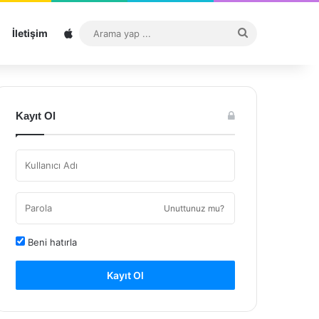
Sitemap
Arama
İletişim
yap
...
Kayıt Ol
Unuttunuz mu?
Beni hatırla
Kayıt Ol