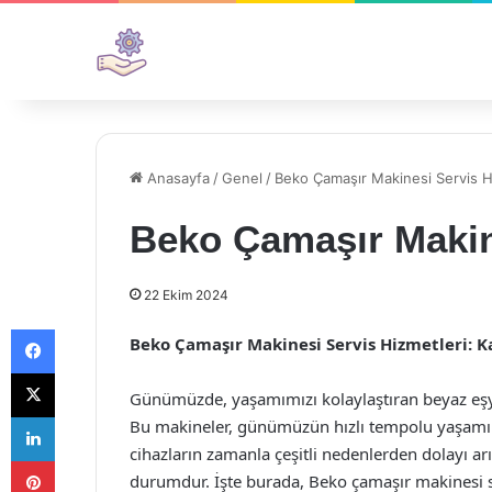
Anasayfa
/
Genel
/
Beko Çamaşır Makinesi Servis H
Beko Çamaşır Makin
22 Ekim 2024
Facebook
Beko Çamaşır Makinesi Servis Hizmetleri: K
X
Günümüzde, yaşamımızı kolaylaştıran beyaz eşya
LinkedIn
Bu makineler, günümüzün hızlı tempolu yaşamında
cihazların zamanla çeşitli nedenlerden dolayı a
Pinterest
durumdur. İşte burada, Beko çamaşır makinesi se