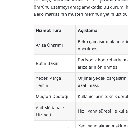
ömrünü uzatmayı amaçlamaktadır. Bu durum, hem
Beko markasının müşteri memnuniyetini üst düze
Hizmet Türü
Açıklama
Beko çamaşır makinelerind
Arıza Onarımı
onarılması.
Periyodik kontrollerle m
Rutin Bakım
arızaların önlenmesi.
Yedek Parça
Orijinal yedek parçaları
Temini
uzatılması.
Müşteri Desteği
Kullanıcıların teknik sor
Acil Müdahale
Hızlı yanıt süresi ile kul
Hizmeti
Yeni satın alınan makine