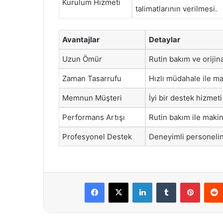
Kurulum Hizmeti
talimatlarının verilmesi.
Avantajlar
Detaylar
Uzun Ömür
Rutin bakım ve orijin
Zaman Tasarrufu
Hızlı müdahale ile ma
Memnun Müşteri
İyi bir destek hizmeti
Performans Artışı
Rutin bakım ile makin
Profesyonel Destek
Deneyimli personelin
Facebook
X
LinkedIn
Tumblr
Pintere