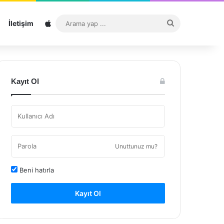
Sitemap
Arama
İletişim
yap
...
Kayıt Ol
Unuttunuz mu?
Beni hatırla
Kayıt Ol