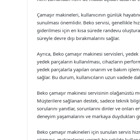
Çamaşır makineleri, kullanıcının günlük hayatında
sunulması önemlidir. Beko servisi, genellikle hızlı 
giderilmesi için en kısa sürede randevu oluştura
süreyle devre dışı bırakmalarını sağlar.
Ayrıca, Beko çamaşır makinesi servisleri, yedek 
yedek parçaların kullanılması, cihazların performa
yedek parçalarla yapılan onarım ve bakım işlemle
sağlar. Bu durum, kullanıcıların uzun vadede da
Beko çamaşır makinesi servisinin olağanüstü mü
Müşterilere sağlanan destek, sadece teknik bilgiyle
sorularını yanıtlar, sorunlarını dinler ve onları e
deneyim yaşamalarını ve markaya duydukları güv
Beko çamaşır makineleri için sunulan servis hizme
çözmeyi, makinelerini verimli bir şekilde kullana