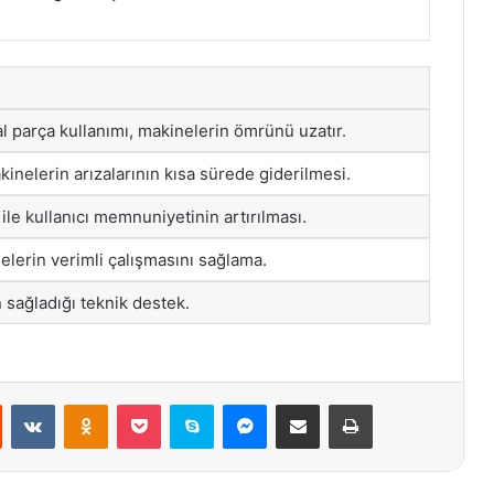
al parça kullanımı, makinelerin ömrünü uzatır.
kinelerin arızalarının kısa sürede giderilmesi.
 ile kullanıcı memnuniyetinin artırılması.
elerin verimli çalışmasını sağlama.
 sağladığı teknik destek.
st
Reddit
VKontakte
Odnoklassniki
Pocket
Skype
Messenger
E-Posta ile paylaş
Yazdır