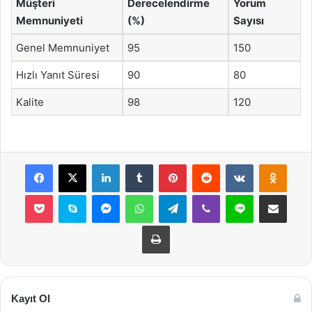
Müşteri
Derecelendirme
Yorum
Memnuniyeti
(%)
Sayısı
Genel Memnuniyet
95
150
Hızlı Yanıt Süresi
90
80
Kalite
98
120
Facebook
X
LinkedIn
Tumblr
Pinterest
Reddit
VKontakte
Odnok
Pocket
Skype
Messenger
WhatsApp
Telegram
Viber
Line
E-Posta ile payla
Yazdır
Kayıt Ol