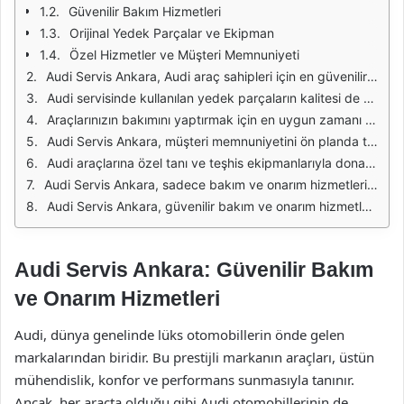
Güvenilir Bakım Hizmetleri
Orijinal Yedek Parçalar ve Ekipman
Özel Hizmetler ve Müşteri Memnuniyeti
Audi Servis Ankara, Audi araç sahipleri için en güvenilir bakım ve onarım hizmetlerini sunmaktadır. Uzman teknisyenleri, her türlü Audi modelinin bakımını ve onarımını yapabilme yeteneğine sahiptir. Araçların periyodik bakımları, motor revizyonları, fren sistemleri ve süspansiyon onarımları gibi kapsamlı hizmetler sunularak, araçların performansları ve güvenlik standartları en üst seviyede tutulmaktadır.
Audi servisinde kullanılan yedek parçaların kalitesi de büyük bir öneme sahiptir. Orijinal yedek parçalar kullanılarak yapılan onarımlar, aracın ömrünü uzatmakta ve performansını artırmaktadır. Ayrıca, Audi Servis Ankara, hem garantili hem de güvenilir bir hizmet sunarak, müşteri memnuniyetini ön planda tutmaktadır. Her bir işlem, uzman teknisyenler tarafından titizlikle gerçekleştirilerek, araç sahiplerine güven vermektedir.
Araçlarınızın bakımını yaptırmak için en uygun zamanı belirlemek de oldukça önemlidir. Audi Servis Ankara, araç sahiplerine periyodik bakım takvimleri oluşturarak, araçlarının bakım süreçlerini düzenlemelerine yardımcı olmaktadır. Bu sayede, araçların uzun ömürlü olması ve beklenmedik arızaların önlenmesi sağlanmaktadır. Düzenli bakım, aynı zamanda aracın değerini koruyarak, ikinci el satışında da avantaj sağlamaktadır.
Audi Servis Ankara, müşteri memnuniyetini ön planda tutarak, hizmet kalitesini artırmak için sürekli olarak kendini geliştirmektedir. Müşteri geri bildirimleri dikkate alınarak, hizmet süreçleri optimize edilmekte ve yeni teknolojiler takip edilmektedir. Bu sayede, daha hızlı ve etkili çözümler sunulmakta, araç sahiplerinin zaman ve maliyet açısından tasarruf etmeleri sağlanmaktadır.
Audi araçlarına özel tanı ve teşhis ekipmanlarıyla donatılmış olan servis, her türlü arıza tespitini hızlı ve doğru bir şekilde yapabilmektedir. Modern teknolojiler kullanılarak gerçekleştirilen bu işlemler, arızaların kök nedenlerinin belirlenmesine yardımcı olur. Böylece, araç sahipleri, sorunları daha kapsamlı bir şekilde anlayarak, ihtiyaç duyulan onarımları zamanında yaptırabilirler.
Audi Servis Ankara, sadece bakım ve onarım hizmetleriyle sınırlı kalmayarak, araç sahiplerine danışmanlık hizmetleri de sunmaktadır. Yakıt tasarrufu, sürüş güvenliği ve bakım ipuçları gibi konularda bilgi vererek, araç sahiplerinin bilinçlenmesine katkıda bulunmaktadır. Bu tür bilgiler, araçların uzun ömürlü olması ve daha düşük maliyetlerle işletilmesi açısından büyük önem arz etmektedir.
Audi Servis Ankara, güvenilir bakım ve onarım hizmetleriyle Audi araç sahiplerinin her zaman yanında olmaktadır. Kaliteli hizmet anlayışı, uzman teknisyen kadrosu ve müşteri memnuniyetine odaklanan yaklaşımı ile Audi Servis Ankara, Ankara'da Audi araçları için vazgeçilmez bir adres olmuştur. Araç sahipleri, bu profesyonel hizmetlerden yararlanarak, araçlarının performansını ve güvenliğini artırabilirler.
Audi Servis Ankara: Güvenilir Bakım
ve Onarım Hizmetleri
Audi, dünya genelinde lüks otomobillerin önde gelen
markalarından biridir. Bu prestijli markanın araçları, üstün
mühendislik, konfor ve performans sunmasıyla tanınır.
Ancak, her araçta olduğu gibi Audi otomobillerinin de