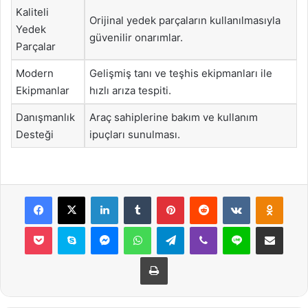
Kaliteli
Orijinal yedek parçaların kullanılmasıyla
Yedek
güvenilir onarımlar.
Parçalar
Modern
Gelişmiş tanı ve teşhis ekipmanları ile
Ekipmanlar
hızlı arıza tespiti.
Danışmanlık
Araç sahiplerine bakım ve kullanım
Desteği
ipuçları sunulması.
Facebook
X
LinkedIn
Tumblr
Pinterest
Reddit
VKontakte
Odnok
Pocket
Skype
Messenger
WhatsApp
Telegram
Viber
Line
E-Posta ile payla
Yazdır