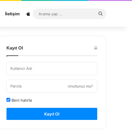
Sitemap
Arama
İletişim
yap
...
Kayıt Ol
Unuttunuz mu?
Beni hatırla
Kayıt Ol