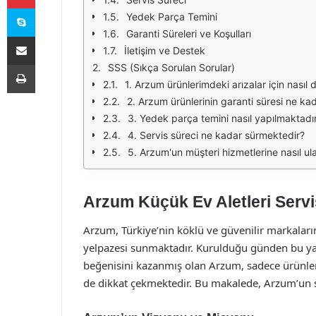
Skype
Yedek Parça Temini
Garanti Süreleri ve Koşulları
E-Posta ile paylaş
İletişim ve Destek
Yazdır
SSS (Sıkça Sorulan Sorular)
1. Arzum ürünlerimdeki arızalar için nasıl 
2. Arzum ürünlerinin garanti süresi ne ka
3. Yedek parça temini nasıl yapılmaktadı
4. Servis süreci ne kadar sürmektedir?
5. Arzum'un müşteri hizmetlerine nasıl ula
Arzum Küçük Ev Aletleri Servi
Arzum, Türkiye’nin köklü ve güvenilir markaların
yelpazesi sunmaktadır. Kurulduğu günden bu yana, 
beğenisini kazanmış olan Arzum, sadece ürünler
de dikkat çekmektedir. Bu makalede, Arzum’un ser