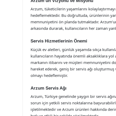
Arzum’un Vizyonu ve Misyonu
Arzum, tüketicilerin yaşamlarını kolaylaştırmay
hedeflemektedir. Bu doğrultuda, ürünlerinin yanı
memnuniyetini ön planda tutmaktadır. Arzum’un 
arkasında durarak, kullanıcıların her zaman yanl
Servis Hizmetlerinin Önemi
Küçük ev aletleri, günlük yaşamda sıkça kullanı
kullanıcıların hayatında önemli aksaklıklara yol a
markanın itibarını ve müşteri memnuniyetini doğ
hareket ederek, geniş bir servis ağı oluşturmuş 
olmayı hedeflemiştir.
Arzum Servis Ağı
Arzum, Türkiye genelinde yaygın bir servis ağına s
sorun için yetkili servis noktalarına başvurabilir
işletilmektedir ve Arzum ürünleri hakkında derin 
hızlı ve etkili bir şekilde çözülmektedir.