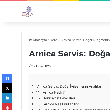
Anasayfa
/
Genel
/
Arnica Servis: Doğal İyileşmenin
Arnica Servis: Doğa
17 Ekim 2025
Facebook
X
Arnica Servis: Doğal İyileşmenin Anahtarı
Arnica Nedir?
LinkedIn
Arnica'nın Faydaları
Pinterest
Arnica Nasıl Kullanılır?
Arnica'nın Yan Etkileri ve Dikkat Edilmesi