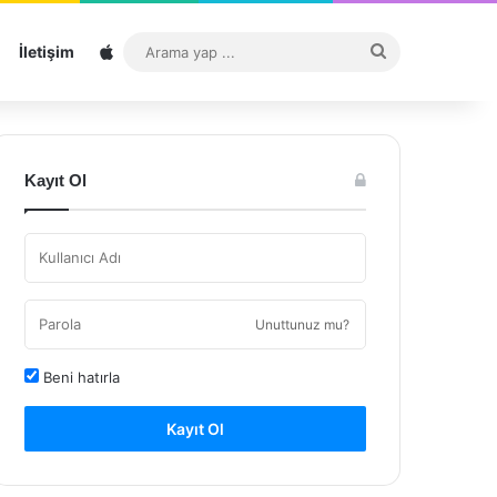
Sitemap
Arama
İletişim
yap
...
Kayıt Ol
Unuttunuz mu?
Beni hatırla
Kayıt Ol