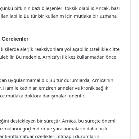
çünkü bitkinin bazı bileşenleri toksik olabilir. Ancak, bazı
lanılabilir. Bu tür bir kullanım için mutlaka bir uzmana
i Gerekenler
şilerde alerjik reaksiyonlara yol açabilir. Özellikle ciltte
örülebilir. Bu nedenle, Arnica’yı ilk kez kullanmadan önce
.
udan uygulanmamalıdır. Bu tür durumlarda, Arnica’nın
r. Hamile kadınlar, emziren anneler ve kronik sağlık
ce mutlaka doktora danışmaları önerilir.
ni destekleyen bir süreçtir. Arnica, bu süreçte önemli
malarını güçlendirir ve yaralanmaların daha hızlı
nti-inflamatuar özellikleri, iltihaplı durumların