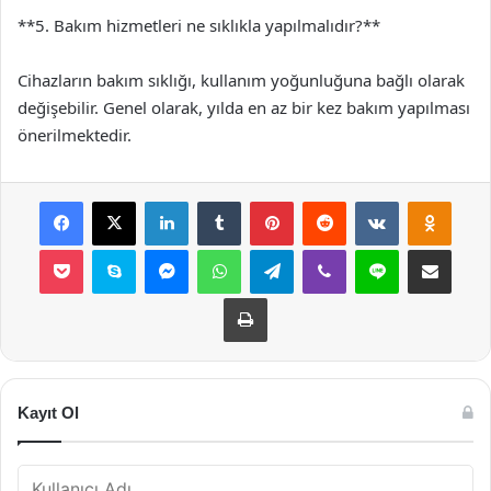
**5. Bakım hizmetleri ne sıklıkla yapılmalıdır?**
Cihazların bakım sıklığı, kullanım yoğunluğuna bağlı olarak
değişebilir. Genel olarak, yılda en az bir kez bakım yapılması
önerilmektedir.
Facebook
X
LinkedIn
Tumblr
Pinterest
Reddit
VKontakte
Odnok
Pocket
Skype
Messenger
WhatsApp
Telegram
Viber
Line
E-Posta ile payla
Yazdır
Kayıt Ol