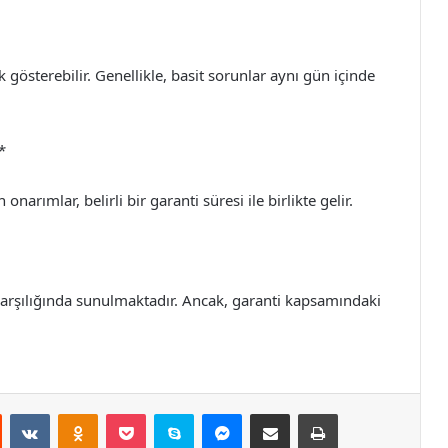
gösterebilir. Genellikle, basit sorunlar aynı gün içinde
*
 onarımlar, belirli bir garanti süresi ile birlikte gelir.
et karşılığında sunulmaktadır. Ancak, garanti kapsamındaki
st
Reddit
VKontakte
Odnoklassniki
Pocket
Skype
Messenger
E-Posta ile paylaş
Yazdır