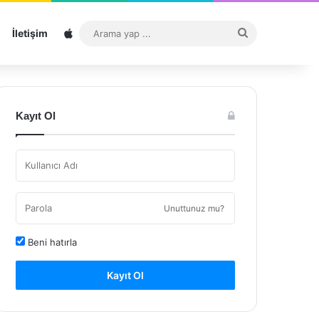
Sitemap
Arama
İletişim
yap
...
Kayıt Ol
Unuttunuz mu?
Beni hatırla
Kayıt Ol