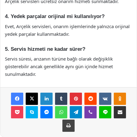
Arçelik servisleri ücretsiz onarım hizmeti sunmaktadır.
4. Yedek parçalar orijinal mi kullanılıyor?
Evet, Arçelik servisleri, onarım işlemlerinde yalnızca orijinal
yedek parçalar kullanmaktadır.
5. Servis hizmeti ne kadar sürer?
Servis süresi, arızanın türüne bağlı olarak değişiklik
gösterebilir ancak genellikle aynı gün içinde hizmet
sunulmaktadır.
Facebook
X
LinkedIn
Tumblr
Pinterest
Reddit
VKontakte
Odnok
Pocket
Skype
Messenger
WhatsApp
Telegram
Viber
Line
E-Posta ile payla
Yazdır