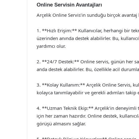
Online Servisin Avantajları
Arçelik Online Servis’in sunduğu birçok avantaj
1. **Hızlı Erişim:** Kullanıcılar, herhangi bir te
üzerinden anında destek alabilirler. Bu, kullan
yardımcı olur.
2. **24/7 Destek:** Online servis, günün her saati
anda destek alabilirler. Bu, özellikle acil duruml
3. **Kolay Kullanım:** Arçelik Online Servis, kull
kolayca tanımlayabilir ve gerekli adımları takip 
4. **Uzman Teknik Ekip:** Arçelik’in deneyimli te
için her zaman hazırdır. Online destek, kullanıcı
görüşü almasını sağlar.
5. **Detaylı Bilgi ve Kılavuzlar:** Online servis, 