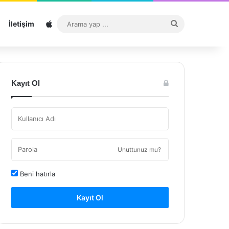
Sitemap
Arama
İletişim
yap
...
Kayıt Ol
Unuttunuz mu?
Beni hatırla
Kayıt Ol