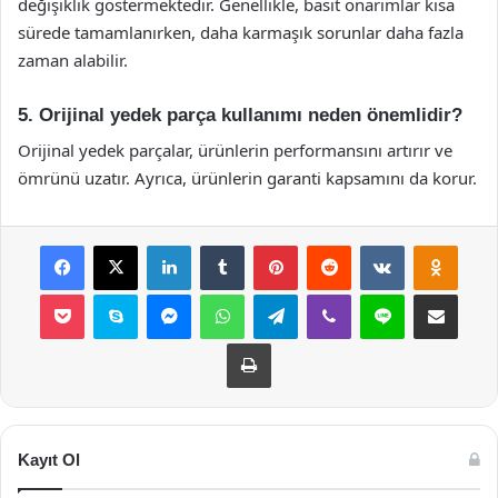
değişiklik göstermektedir. Genellikle, basit onarımlar kısa
sürede tamamlanırken, daha karmaşık sorunlar daha fazla
zaman alabilir.
5. Orijinal yedek parça kullanımı neden önemlidir?
Orijinal yedek parçalar, ürünlerin performansını artırır ve
ömrünü uzatır. Ayrıca, ürünlerin garanti kapsamını da korur.
Facebook
X
LinkedIn
Tumblr
Pinterest
Reddit
VKontakte
Odnok
Pocket
Skype
Messenger
WhatsApp
Telegram
Viber
Line
E-Posta ile payla
Yazdır
Kayıt Ol