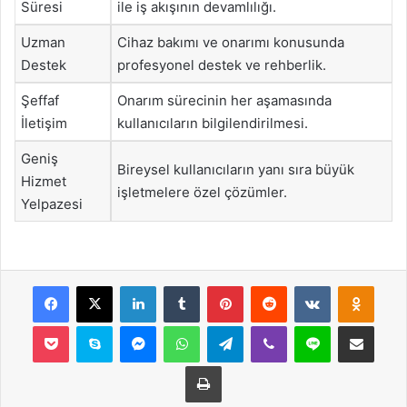
Süresi
ile iş akışının devamlılığı.
Uzman
Cihaz bakımı ve onarımı konusunda
Destek
profesyonel destek ve rehberlik.
Şeffaf
Onarım sürecinin her aşamasında
İletişim
kullanıcıların bilgilendirilmesi.
Geniş
Bireysel kullanıcıların yanı sıra büyük
Hizmet
işletmelere özel çözümler.
Yelpazesi
Facebook
X
LinkedIn
Tumblr
Pinterest
Reddit
VKontakte
Odnok
Pocket
Skype
Messenger
WhatsApp
Telegram
Viber
Line
E-Posta ile payla
Yazdır