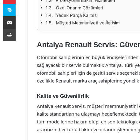
Profesyonel Bakım Hizmetleri
Skype
Özel Onarım Çözümleri
Yedek Parça Kalitesi
E-Posta ile paylaş
Müşteri Memnuniyeti ve İletişim
Yazdır
Antalya Renault Servis: Güven
Otomobil sahiplerinin en büyük endişelerinden bi
sağlayacak bir servis bulmaktır. Antalya, Türkiye’
otomobil sahipleri için de çeşitli servis seçene
özellikle Renault marka araç sahiplerine yönelik
Kalite ve Güvenilirlik
Antalya Renault Servis, müşteri memnuniyetini 
kalite standartlarına ulaşmayı hedeflemektedir.
tüm modellerine hakim olup, en son teknolojik
aracınızın her türlü bakım ve onarım işleminin gü