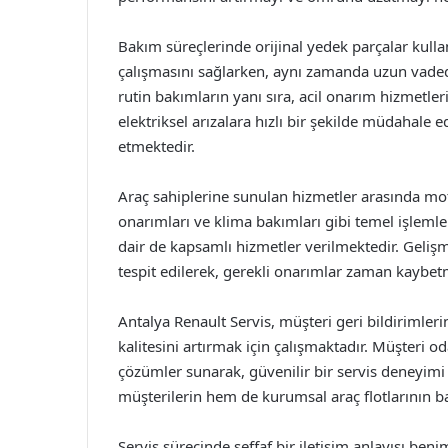
Bakım süreçlerinde orijinal yedek parçalar kullan
çalışmasını sağlarken, aynı zamanda uzun vaded
rutin bakımların yanı sıra, acil onarım hizmetle
elektriksel arızalara hızlı bir şekilde müdahale 
etmektedir.
Araç sahiplerine sunulan hizmetler arasında mot
onarımları ve klima bakımları gibi temel işlemler
dair de kapsamlı hizmetler verilmektedir. Gelişmi
tespit edilerek, gerekli onarımlar zaman kaybe
Antalya Renault Servis, müşteri geri bildirimle
kalitesini artırmak için çalışmaktadır. Müşteri od
çözümler sunarak, güvenilir bir servis deneyim
müşterilerin hem de kurumsal araç flotlarının ba
Servis sürecinde şeffaf bir iletişim anlayışı ben