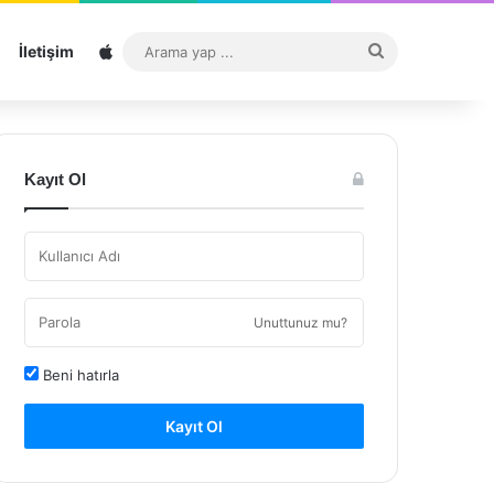
Sitemap
Arama
İletişim
yap
...
Kayıt Ol
Unuttunuz mu?
Beni hatırla
Kayıt Ol