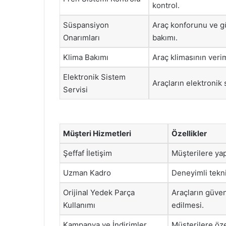
kontrol.
Süspansiyon
Araç konforunu ve gü
Onarımları
bakımı.
Klima Bakımı
Araç klimasının verim
Elektronik Sistem
Araçların elektronik 
Servisi
Müşteri Hizmetleri
Özellikler
Şeffaf İletişim
Müşterilere yap
Uzman Kadro
Deneyimli tekn
Orijinal Yedek Parça
Araçların güvenl
Kullanımı
edilmesi.
Kampanya ve İndirimler
Müşterilere öze