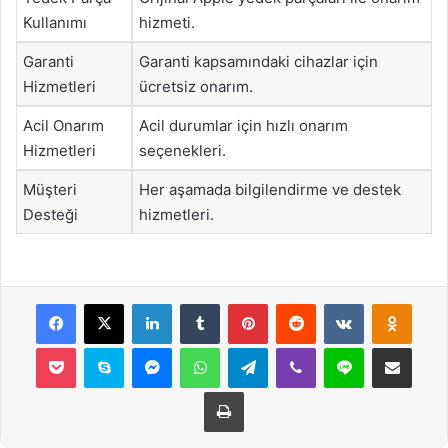
Kullanımı
hizmeti.
Garanti
Garanti kapsamındaki cihazlar için
Hizmetleri
ücretsiz onarım.
Acil Onarım
Acil durumlar için hızlı onarım
Hizmetleri
seçenekleri.
Müşteri
Her aşamada bilgilendirme ve destek
Desteği
hizmetleri.
Facebook
X
LinkedIn
Tumblr
Pinterest
Reddit
VKontakte
Odnok
Pocket
Skype
Messenger
WhatsApp
Telegram
Viber
Line
E-Posta ile payla
Yazdır