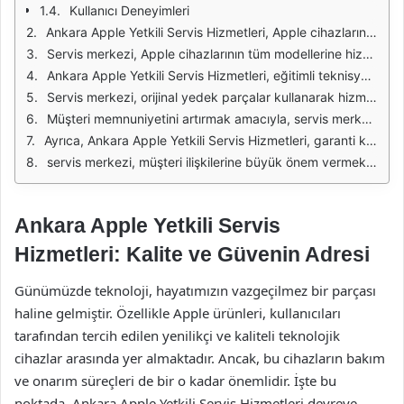
Kullanıcı Deneyimleri
Ankara Apple Yetkili Servis Hizmetleri, Apple cihazlarının tamiri ve bakımı konusunda uzmanlaşmış bir hizmet noktasıdır. Bu servis, Apple’ın sunduğu yüksek kaliteli ürün ve hizmet anlayışını temel alarak, müşterilerine en iyi deneyimi sunmayı hedefler. Müşteri memnuniyeti, bu servis merkezinin önceliklerinden biridir ve bu nedenle her bir cihaz, dikkatli bir şekilde incelenerek en uygun çözümlerle onarılmaktadır.
Servis merkezi, Apple cihazlarının tüm modellerine hizmet vermektedir. iPhone, iPad, MacBook ve diğer Apple ürünleri için yetkili tamir ve bakım hizmetleri sunulmaktadır. Ayrıca, cihazların yazılım güncellemeleri, donanım onarımları ve parça değişim işlemleri de profesyonel bir ekip tarafından gerçekleştirilir. Müşteriler, cihazlarının güvenli ellerde olduğunu bilerek hizmet almanın huzurunu yaşarlar.
Ankara Apple Yetkili Servis Hizmetleri, eğitimli teknisyenlere sahiptir. Bu teknisyenler, Apple’ın resmi eğitim programlarından geçmiş ve sertifikalandırılmış uzmanlardır. Her bir teknisyen, güncel teknolojiler ve onarım yöntemleri hakkında sürekli eğitim alarak bilgi ve becerilerini geliştirmektedir. Böylece, her türlü teknik sorunun çözümünde en etkili yöntemler uygulanmaktadır.
Servis merkezi, orijinal yedek parçalar kullanarak hizmet vermektedir. Bu durum, onarılan cihazların kalitesinin ve performansının korunmasını sağlar. Orijinal parçalar, Apple’ın standartlarına uygun olup, cihazların uzun ömürlü olmasına katkıda bulunur. Müşteriler, cihazlarının tamirinde kullanılan parçaların güvenilirliğinden emin olabilirler.
Müşteri memnuniyetini artırmak amacıyla, servis merkezi hızlı ve etkili bir hizmet sunmayı hedeflemektedir. Çoğu onarım işlemi, aynı gün içinde tamamlanabilmektedir. Acil durumlar için hızlı onarım hizmetleri de sağlanarak, müşterilerin zaman kaybı yaşamaları engellenmektedir. Bu sayede, Apple kullanıcıları, cihazlarına en kısa sürede tekrar kavuşmanın rahatlığını yaşarlar.
Ayrıca, Ankara Apple Yetkili Servis Hizmetleri, garanti kapsamında olan cihazlar için özel hizmetler sunmaktadır. Garanti süresi içerisinde gerçekleştirilen onarımlar, fatura veya garanti belgesi ile birlikte ücretsiz olarak yapılmaktadır. Bu durum, kullanıcıların cihazlarının garanti kapsamı dışında kalmadan onarımlarını gerçekleştirmelerine olanak sağlar.
servis merkezi, müşteri ilişkilerine büyük önem vermektedir. Müşterilere, her aşamada bilgilendirme yapılması ve sorularının yanıtlanması sağlanır. Aynı zamanda, hizmet sonrası geri bildirimler toplanarak sürekli iyileştirme çalışmaları yapılır. Böylece, Ankara Apple Yetkili Servis Hizmetleri, kullanıcıların ihtiyaçlarını en iyi şekilde karşılamayı hedefler.
Ankara Apple Yetkili Servis
Hizmetleri: Kalite ve Güvenin Adresi
Günümüzde teknoloji, hayatımızın vazgeçilmez bir parçası
haline gelmiştir. Özellikle Apple ürünleri, kullanıcıları
tarafından tercih edilen yenilikçi ve kaliteli teknolojik
cihazlar arasında yer almaktadır. Ancak, bu cihazların bakım
ve onarım süreçleri de bir o kadar önemlidir. İşte bu
noktada, Ankara Apple Yetkili Servis Hizmetleri devreye