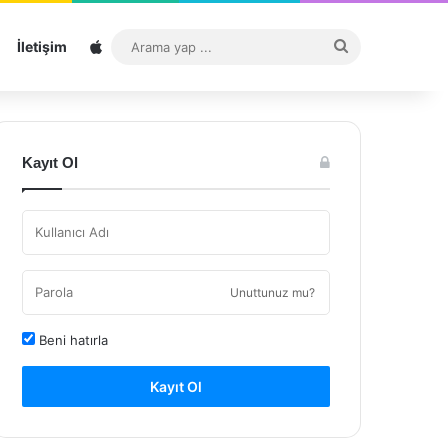
Sitemap
Arama
İletişim
yap
...
Kayıt Ol
Unuttunuz mu?
Beni hatırla
Kayıt Ol