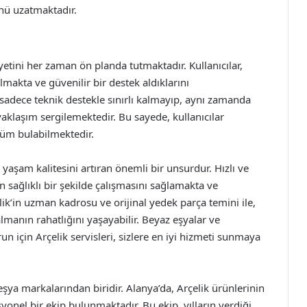
nü uzatmaktadır.
etini her zaman ön planda tutmaktadır. Kullanıcılar,
makta ve güvenilir bir destek aldıklarını
 sadece teknik destekle sınırlı kalmayıp, aynı zamanda
 yaklaşım sergilemektedir. Bu sayede, kullanıcılar
züm bulabilmektedir.
n yaşam kalitesini artıran önemli bir unsurdur. Hızlı ve
n sağlıklı bir şekilde çalışmasını sağlamakta ve
lik’in uzman kadrosu ve orijinal yedek parça temini ile,
lmanın rahatlığını yaşayabilir. Beyaz eşyalar ve
un için Arçelik servisleri, sizlere en iyi hizmeti sunmaya
eşya markalarından biridir. Alanya’da, Arçelik ürünlerinin
onel bir ekip bulunmaktadır. Bu ekip, yılların verdiği