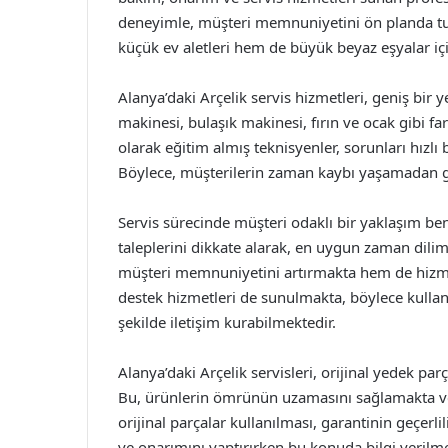
deneyimle, müşteri memnuniyetini ön planda tu
küçük ev aletleri hem de büyük beyaz eşyalar içi
Alanya’daki Arçelik servis hizmetleri, geniş bir
makinesi, bulaşık makinesi, fırın ve ocak gibi fa
olarak eğitim almış teknisyenler, sorunları hızlı b
Böylece, müşterilerin zaman kaybı yaşamadan 
Servis sürecinde müşteri odaklı bir yaklaşım ben
taleplerini dikkate alarak, en uygun zaman dil
müşteri memnuniyetini artırmakta hem de hizmet 
destek hizmetleri de sunulmakta, böylece kullanıc
şekilde iletişim kurabilmektedir.
Alanya’daki Arçelik servisleri, orijinal yedek pa
Bu, ürünlerin ömrünün uzamasını sağlamakta ve
orijinal parçalar kullanılması, garantinin geçerl
ve onarımını yaptırırken bu konuda bilgi verilm