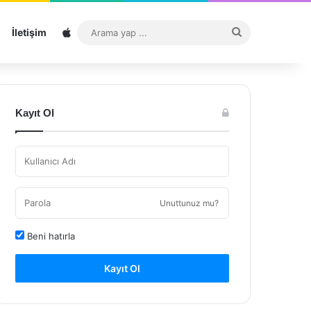
Sitemap
Arama
İletişim
yap
...
Kayıt Ol
Unuttunuz mu?
Beni hatırla
Kayıt Ol