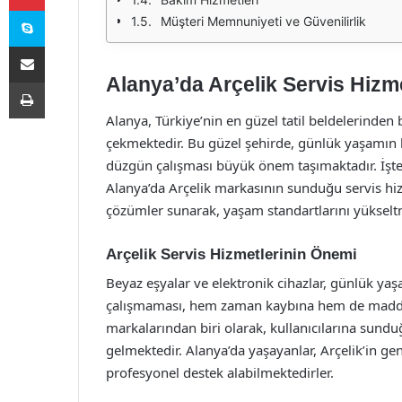
Skype
Müşteri Memnuniyeti ve Güvenilirlik
E-Posta ile paylaş
Alanya’da Arçelik Servis Hizme
Yazdır
Alanya, Türkiye’nin en güzel tatil beldelerinden b
çekmektedir. Bu güzel şehirde, günlük yaşamın b
düzgün çalışması büyük önem taşımaktadır. İşte 
Alanya’da Arçelik markasının sunduğu servis hizmet
çözümler sunarak, yaşam standartlarını yükselt
Arçelik Servis Hizmetlerinin Önemi
Beyaz eşyalar ve elektronik cihazlar, günlük yaş
çalışmaması, hem zaman kaybına hem de maddi kay
markalarından biri olarak, kullanıcılarına sundu
gelmektedir. Alanya’da yaşayanlar, Arçelik’in gen
profesyonel destek alabilmektedirler.