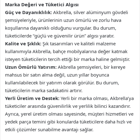
Marka Değeri ve Tüketici Algısı
Güç ve Dayanıklılık:
Akbrella, silver alüminyum gövdeli
şemsiyeleriyle, ürünlerinin uzun ömürlü ve zorlu hava
koşullarına dayanıklı olduğunu vurgular. Bu durum,
tüketicilerde “güçlü ve güvenilir ürün” algısı yaratır.
Kalite ve Şıklık:
Şık tasarımları ve kaliteli malzeme
kullanımıyla Akbrella, bahçe mobilyalarına değer katmak
isteyen tüketicilerin tercih ettiği bir marka haline gelmiştir.
Uzun Ömürlü Yatırım:
Akbrella şemsiyeleri, bir kereye
mahsus bir satın alma değil, uzun yıllar boyunca
kullanılabilecek bir yatırım olarak görülür. Bu durum,
tüketicilerin marka sadakatini artırır.
Yerli Üretim ve Destek:
Yerli bir marka olması, Akbrella’ya
tüketiciler arasında güvenilirlik ve yerlilik bilinci kazandırır.
Ayrıca, yerel üretim olması sayesinde, müşteri hizmetleri ve
yedek parça temini gibi konularda tüketicilere daha hızlı ve
etkili çözümler sunabilme avantajı sağlar.