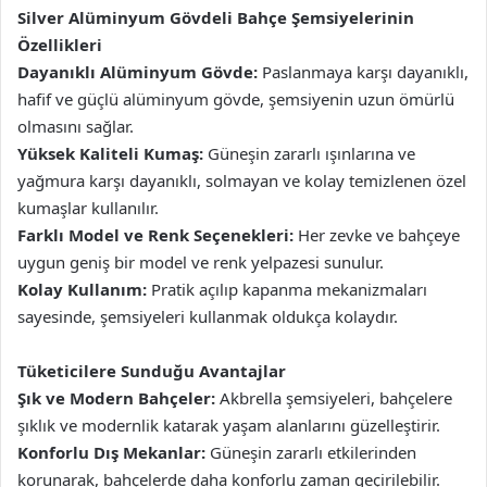
Silver Alüminyum Gövdeli Bahçe Şemsiyelerinin
Özellikleri
Dayanıklı Alüminyum Gövde:
Paslanmaya karşı dayanıklı,
hafif ve güçlü alüminyum gövde, şemsiyenin uzun ömürlü
olmasını sağlar.
Yüksek Kaliteli Kumaş:
Güneşin zararlı ışınlarına ve
yağmura karşı dayanıklı, solmayan ve kolay temizlenen özel
kumaşlar kullanılır.
Farklı Model ve Renk Seçenekleri:
Her zevke ve bahçeye
uygun geniş bir model ve renk yelpazesi sunulur.
Kolay Kullanım:
Pratik açılıp kapanma mekanizmaları
sayesinde, şemsiyeleri kullanmak oldukça kolaydır.
Tüketicilere Sunduğu Avantajlar
Şık ve Modern Bahçeler:
Akbrella şemsiyeleri, bahçelere
şıklık ve modernlik katarak yaşam alanlarını güzelleştirir.
Konforlu Dış Mekanlar:
Güneşin zararlı etkilerinden
korunarak, bahçelerde daha konforlu zaman geçirilebilir.