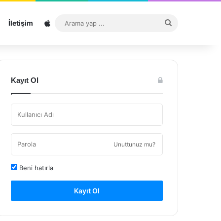
Sitemap
Arama
İletişim
yap
...
Kayıt Ol
Unuttunuz mu?
Beni hatırla
Kayıt Ol