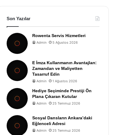
Son Yazılar
Rowenta Servis Hizmetleri
Admin
5 Ağustos 2026
E İmza Kullanmanın Avantajları:
Zamandan ve Maliyetten
Tasarruf Edin
Admin
1 Ağustos 2026
Hediye Seçiminde Prestiji Ön
Plana Çıkaran Kutular
Admin
25 Temmuz 2026
Sosyal Dansların Ankara’daki
Eğlenceli Adresi
Admin
25 Temmuz 2026